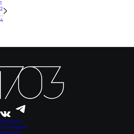
1
2
…
4
Ярмарка
О ярмарке
Новости