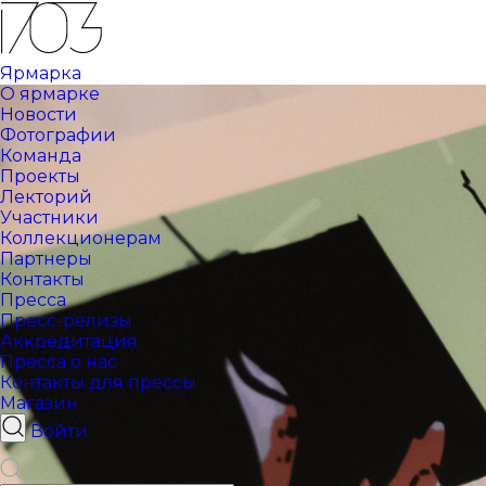
Ярмарка
О ярмарке
Новости
Фотографии
Команда
Проекты
Лекторий
Участники
Коллекционерам
Партнеры
Контакты
Пресса
Пресс-релизы
Аккредитация
Пресса о нас
Контакты для прессы
Магазин
Войти