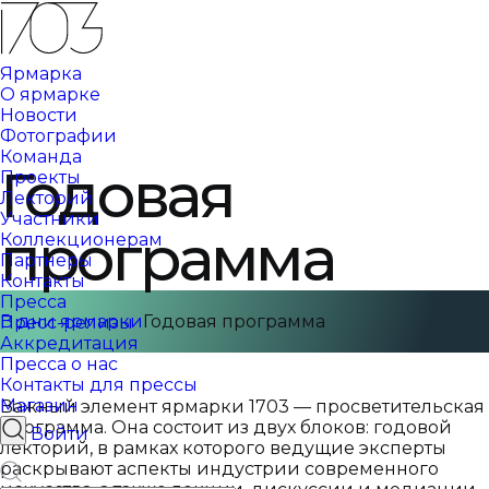
Ярмарка
О ярмарке
Новости
Фотографии
Команда
Годовая
Проекты
Лекторий
Участники
программа
Коллекционерам
Партнеры
Контакты
Пресса
В дни ярмарки
Годовая программа
Пресс-релизы
Аккредитация
Пресса о нас
Контакты для прессы
Магазин
Важный элемент ярмарки 1703 — просветительская
программа. Она состоит из двух блоков: годовой
Войти
лекторий, в рамках которого ведущие эксперты
раскрывают аспекты индустрии современного