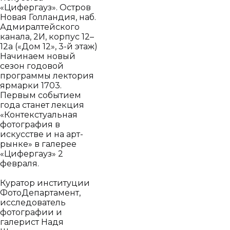
«Цифергауз». Остров
Новая Голландия, наб.
Адмиралтейского
канала, 2И, корпус 12–
12а («Дом 12», 3-й этаж)
Начинаем новый
сезон годовой
программы лектория
ярмарки 1703.
Первым событием
года станет лекция
«Контекстуальная
фотография в
искусстве и на арт-
рынке» в галерее
«Цифергауз» 2
февраля.
Куратор институции
ФотоДепартамент,
исследователь
фотографии и
галерист Надя