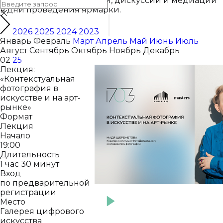
искусства, а также лекции, дискуссии и медиации
в дни проведения ярмарки.
2026
2025
2024
2023
Январь
Февраль
Март
Апрель
Май
Июнь
Июль
Август
Сентябрь
Октябрь
Ноябрь
Декабрь
02
25
Лекция:
«Контекстуальная
фотография в
искусстве и на арт-
рынке»
Формат
Лекция
Начало
19:00
Длительность
1 час 30 минут
Вход
по предварительной
регистрации
Место
Галерея цифрового
искусства