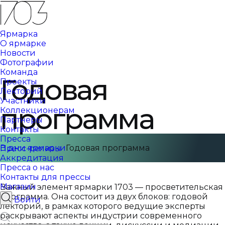
Ярмарка
О ярмарке
Новости
Фотографии
Команда
Годовая
Проекты
Лекторий
Участники
программа
Коллекционерам
Партнеры
Контакты
Пресса
В дни ярмарки
Годовая программа
Пресс-релизы
Аккредитация
Пресса о нас
Контакты для прессы
Магазин
Важный элемент ярмарки 1703 — просветительская
программа. Она состоит из двух блоков: годовой
Войти
лекторий, в рамках которого ведущие эксперты
раскрывают аспекты индустрии современного