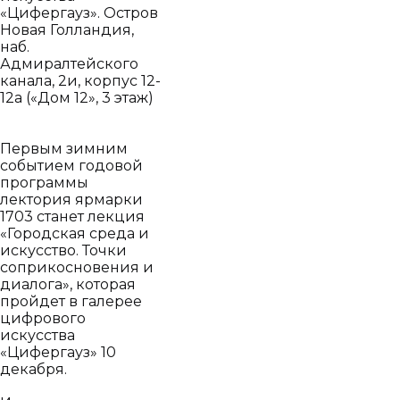
«Цифергауз». Остров
Новая Голландия,
наб.
Адмиралтейского
канала, 2и, корпус 12-
12а («Дом 12», 3 этаж)
Первым зимним
событием годовой
программы
лектория ярмарки
1703 станет лекция
«Городская среда и
искусство. Точки
соприкосновения и
диалога», которая
пройдет в галерее
цифрового
искусства
«Цифергауз» 10
декабря.