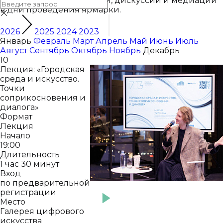
искусства, а также лекции, дискуссии и медиации
в дни проведения ярмарки.
2026
2025
2024
2023
Январь
Февраль
Март
Апрель
Май
Июнь
Июль
Август
Сентябрь
Октябрь
Ноябрь
Декабрь
10
Лекция: «Городская
среда и искусство.
Точки
соприкосновения и
диалога»
Формат
Лекция
Начало
19:00
Длительность
1 час 30 минут
Вход
по предварительной
регистрации
Место
Галерея цифрового
искусства