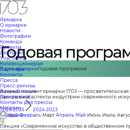
Ярмарка
О ярмарке
Новости
Фотографии
Команда
Годовая програ
Проекты
Лекторий
Участники
Коллекционерам
В дни ярмарки
Годовая программа
Партнеры
Контакты
Пресса
Пресс-релизы
Аккредитация
Важный элемент ярмарки 1703 — просветительская п
Пресса о нас
раскрывают аспекты индустрии современного искус
Контакты для прессы
Магазин
2026
2025
2024
2023
Январь
Февраль
Март
Апрель
Май
Июнь
Июль
Авгу
Войти
12
Лекция «Современное искусство в общественном прос