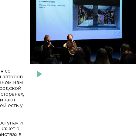
я со
я авторов
енном нам
ородской
сторанах,
никают
ей есть у
оступа» и
кажет о
нствах в