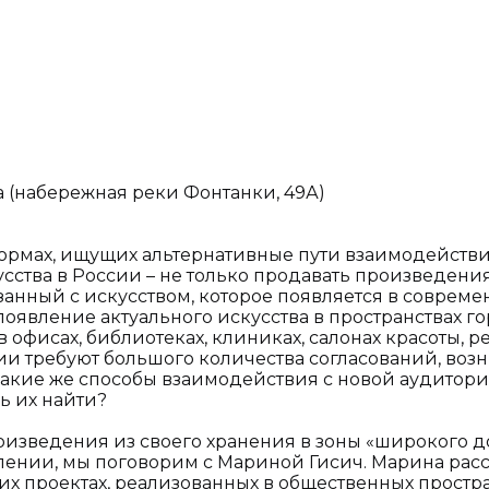
 (набережная реки Фонтанки, 49А)
ормах, ищущих альтернативные пути взаимодействи
сства в России – не только продавать произведени
занный с искусством, которое появляется в соврем
появление актуального искусства в пространствах г
 офисах, библиотеках, клиниках, салонах красоты, ре
ии требуют большого количества согласований, воз
Какие же способы взаимодействия с новой аудитори
ь их найти?
роизведения из своего хранения в зоны «широкого д
влении, мы поговорим с Мариной Гисич. Марина расс
их проектах, реализованных в общественных простра