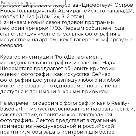
Галерея цифрового искусства «Цифергауз». Остров
Новая Голландия, наб. Адмиралтейского канала, 2И,
корпус 12–12а («Дом 12», 3-й этаж)
Начинаем новый сезон годовой программы
лектория ярмарки 1703. Первым событием года
станет лекция «Контекстуальная фотография в
искусстве и на арт-рынке» в галерее «Цифергауз» 2
февраля.
Куратор институции ФотоДепартамент,
исследователь фотографии и галерист Надя
Шереметова предлагает обновить критерии
оценки фотографии как искусства. Сейчас
фотография доступна взгляду любого и любой
может ее создать, но одновременно она не так
доступна к пониманию, как мы привыкли.
На встрече поговорим о фотографии как о Reality-
based art — искусстве, основанном на реальности, и,
как следствие, о понятии «контекстуальная
фотография». Лектор представит актуальные
примеры из международной и российской
практики, чтобы задать критерии для более