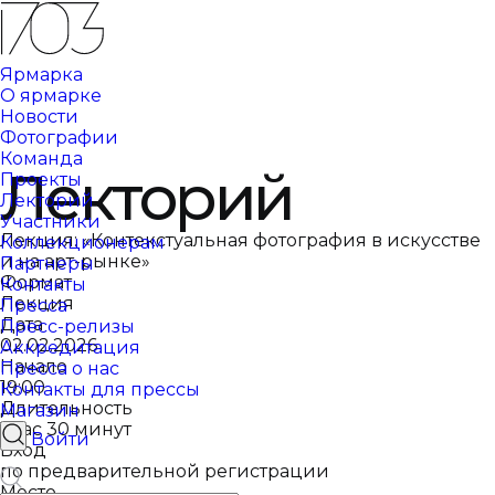
Ярмарка
О ярмарке
Новости
Фотографии
Команда
Лекторий
Проекты
Лекторий
Участники
Лекция: «Контекстуальная фотография в искусстве
Коллекционерам
и на арт-рынке»
Партнеры
Формат
Контакты
Лекция
Пресса
Дата
Пресс-релизы
02.02.2026
Аккредитация
Начало
Пресса о нас
19:00
Контакты для прессы
Длительность
Магазин
1 час 30 минут
Войти
Вход
по предварительной регистрации
Место