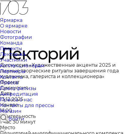
Ярмарка
О ярмарке
Новости
Фотографии
Команда
Лекторий
Проекты
Лекторий
Участники
Дискуссия «Художественные акценты 2025 и
Коллекционерам
личные творческие ритуалы завершения года
Партнеры
художника, галериста и коллекционера»
Контакты
Формат
Пресса
Дискуссия
Пресс-релизы
Дата
Аккредитация
13.12.2025
Пресса о нас
Начало
Контакты для прессы
16:00
Магазин
Длительность
Войти
1 час 30 минут
Место
Планетарий многофункционального комплекса