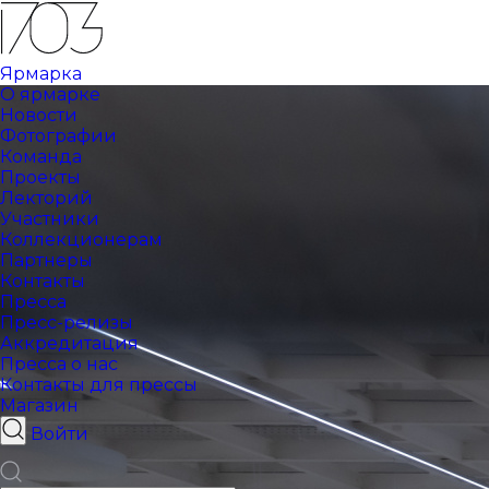
Ярмарка
О ярмарке
Новости
Фотографии
Команда
Проекты
Лекторий
Участники
Коллекционерам
Партнеры
Контакты
Пресса
Пресс-релизы
Аккредитация
Пресса о нас
Контакты для прессы
Магазин
Войти