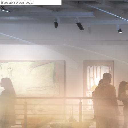
О ярмарке
Новости
Фотографии
Команда
Фотографии
Яркие моменты и ключевые события ярмарки
искусства 1703 — в объективе фотографов.
2026
2025
2024
2023
2022
Январь
Февраль
Март
Апрель
Май
Июнь
Июль
Август
Сентябрь
Октябрь
Ноябрь
Декабрь