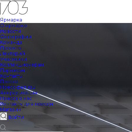
Ярмарка
О ярмарке
Новости
Фотографии
Команда
Проекты
Лекторий
Участники
Коллекционерам
Партнеры
Контакты
Пресса
Пресс-релизы
Аккредитация
Пресса о нас
Контакты для прессы
Магазин
Войти