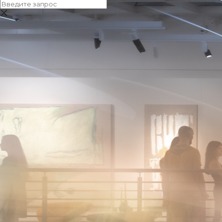
О ярмарке
Новости
Фотографии
Команда
Фотографии
Яркие моменты и ключевые события ярмарки
искусства 1703 — в объективе фотографов.
2026
2025
2024
2023
2022
Январь
Февраль
Март
Апрель
Май
Июнь
Июль
Август
Сентябрь
Октябрь
Ноябрь
Декабрь