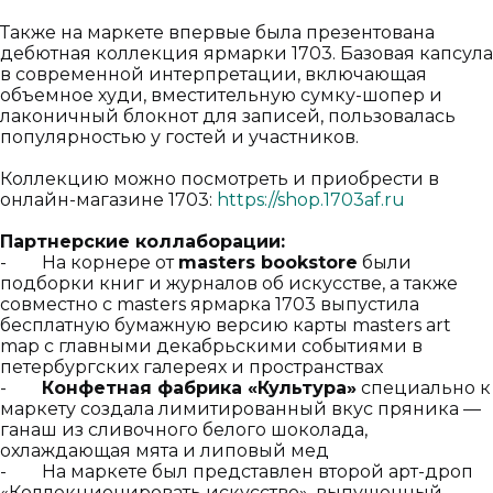
Также на маркете впервые была презентована
дебютная коллекция ярмарки 1703. Базовая капсула
в современной интерпретации, включающая
объемное худи, вместительную сумку-шопер и
лаконичный блокнот для записей, пользовалась
популярностью у гостей и участников.
Коллекцию можно посмотреть и приобрести в
онлайн-магазине 1703:
https://shop.1703af.ru
Партнерские коллаборации:
- На корнере от
masters bookstore
были
подборки книг и журналов об искусстве, а также
совместно с masters ярмарка 1703 выпустила
бесплатную бумажную версию карты masters art
map с главными декабрьскими событиями в
петербургских галереях и пространствах
-
Конфетная фабрика «Культура»
специально к
маркету создала лимитированный вкус пряника —
ганаш из сливочного белого шоколада,
охлаждающая мята и липовый мед
- На маркете был представлен второй арт-дроп
«Коллекционировать искусство», выпущенный