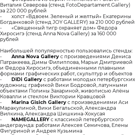
Виталия Северова (стенд FotoDepartament.Gallery)
за 220 000 рублей
- холст «Вдвоем. Зеленый и желтый» Екатерины
Богданковой (стенд JOY GALLERY) за 210 000 рублей
- «Священный тигр охраняет дом» Федора
Хиросигэ (стенд Anna Nova Gallery) за 160 000
рублей
Наибольшей популярностью пользовались стенды:
-
Anna Nova Gallery
с произведениями Дениса
Патракеева, Димы Филиппова, Марьи Дмитриевой
и Федора Хиросигэ, объединенными плавными
формами графических работ, скульптур и объектов
-
DiDi Gallery
с работами молодых петербургских
художниц: графикой Вики Бодровой, латунными
объектами Полины Захариной, живописью Алёны
Ковалли и стеклом Виктории Кравцовой
-
Marina Gisich Gallery
с произведениями Аси
Маракулиной, Вики Бегальской, Александра
Вилкина, Александра Шишкина-Хокусая
-
NAMEGALLERY
с классикой петербургского
андеграунда: работами Алексея Семичова, Елены
Фигуриной и Андрея Кузьмина