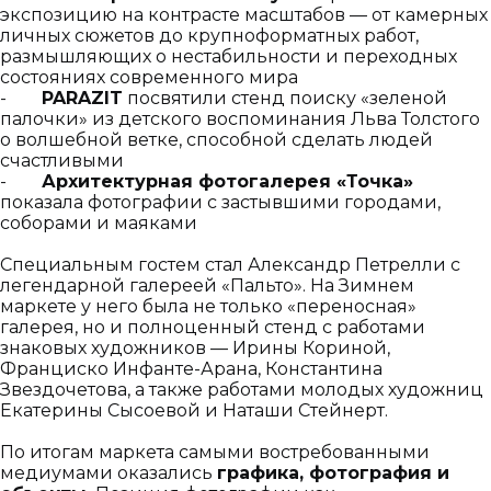
экспозицию на контрасте масштабов — от камерных
личных сюжетов до крупноформатных работ,
размышляющих о нестабильности и переходных
состояниях современного мира
-
PARAZIT
посвятили стенд поиску «зеленой
палочки» из детского воспоминания Льва Толстого
о волшебной ветке, способной сделать людей
счастливыми
-
Архитектурная фотогалерея «Точка»
показала фотографии с застывшими городами,
соборами и маяками
Специальным гостем стал Александр Петрелли с
легендарной галереей «Пальто». На Зимнем
маркете у него была не только «переносная»
галерея, но и полноценный стенд с работами
знаковых художников — Ирины Кориной,
Франциско Инфанте-Арана, Константина
Звездочетова, а также работами молодых художниц
Екатерины Сысоевой и Наташи Стейнерт.
По итогам маркета самыми востребованными
медиумами оказались
графика, фотография и