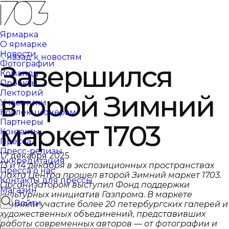
Ярмарка
О ярмарке
Новости
назад к новостям
Фотографии
Завершился
Команда
Проекты
Лекторий
второй Зимний
Участники
Коллекционерам
Партнеры
маркет 1703
Контакты
Пресса
Пресс-релизы
17 декабря 2025
Аккредитация
13 и 14 декабря в экспозиционных пространствах
Пресса о нас
Лахта Центра прошел второй Зимний маркет 1703.
Контакты для прессы
Организатором выступил Фонд поддержки
Магазин
культурных инициатив Газпрома. В маркете
Войти
приняли участие более 20 петербургских галерей и
художественных объединений, представивших
работы современных авторов — от фотографии и