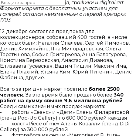
живописи до арт-объектов, графики и digital art.
Формат маркета с бесплатным участием для
галерей остался неизменным с первой ярмарки
1703.
12 декабря состоялся предпоказ для
коллекционеров, собравший 400 гостей, в числе
которых были: Наталия Опалева, Сергей Лимонов,
Денис Химиляйне, Яна Милорадовская, Ольга
Таратынова
, София Григорьева, Анна Балагурова,
Кристина Березовская, Анастасия Дианова,
Елизавета Гусевская, Вадим Тишин, Максим Има,
Елена Плахтий, Ульяна Ким, Юрий Питенин, Денис
Фабрика, другие
.
Всего за три дня маркет посетило
более 2500
человек
.
За это время было продано более
340
работ на сумму свыше 9,6 миллиона рублей
.
Среди самых значимых продаж маркета:
- работы «Сеанс» и «Дети» Елены Филаретовой
(стенд Pop-Up Gallery) по 600 000 рублей каждая
- холст «Piece of me» Алёны Ковалли (стенд DiDi
Gallery) за 300 000 рублей
- фоторабота из серии «Memories of Future»