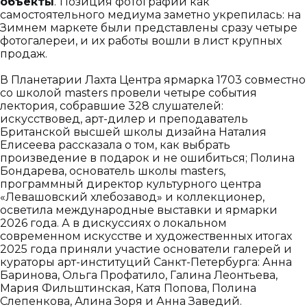
объекты
.
Позиция фотографии как
самостоятельного медиума заметно укрепилась: на
Зимнем маркете были представлены сразу четыре
фотогалереи, и их работы вошли в лист крупных
продаж.
В Планетарии Лахта Центра ярмарка 1703 совместно
со школой masters
провели четыре события
лектория, собравшие 328 слушателей:
искусствовед, арт-дилер и преподаватель
Британской высшей школы дизайна Наталия
Елисеева рассказала о том, как выбрать
произведение в подарок и не ошибиться; Полина
Бондарева, основатель школы masters,
программный директор культурного центра
«Левашовский хлебозавод» и коллекционер,
осветила международные выставки и ярмарки
2026 года. А в дискуссиях о локальном
современном искусстве и художественных итогах
2025 года приняли участие основатели галерей и
кураторы арт-институций Санкт-Петербурга: Анна
Баринова, Ольга Профатило, Галина Леонтьева,
Мария Фильштинская, Катя Попова, Полина
Слепенкова, Алина Зоря и Анна Заведий.