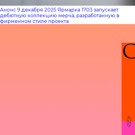
Анонс
9 декабря 2025
Ярмарка 1703 запускает
дебютную коллекцию мерча, разработанную в
фирменном стиле проекта