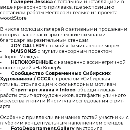
-
Галереи Jessica
с тотальной инсталляцией в
виде ярмарочного прилавка, где экспозицию
составили работы Нестора Энгельке из проекта
wood:Store
В числе молодых галерей с активными продажами,
которые завоевали зрительские симпатии
благодаря выразительным стендам:
-
JOY GALLERY
с темой «Лиминальное море»
-
MAISON25
с мультисенсорным проектом
«Порог. Между»
-
НЕПОКОРЕННЫЕ
с намеренно ассиметричной
концепцией «На Ковер!»
-
Сообщество Современных Сибирских
Художников / СССХ
с проектом «Сибирская
готика», отсылающим к фольклорным мотивам
-
Стрит-арт лавка × Inloco
, объединившая
работы стрит-арт-художников, артефакты уличного
искусства и книги Института исследования стрит-
арта
Особенно привлекли внимание гостей участники с
глубоким концептуальным наполнением стендов:
-
FotoDepartament.Gallery
выстроила